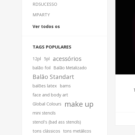
RDSUCESSO
MPARTY
Ver todos os
TAGS POPULARES
acessórios
12pl
5pl
balão foil
Balão Metalizado
Balão Standart
balões latex
bams
face and body art
make up
Global Colours
mini stencils
stencil's (bad ass stencils)
tons clássicos
tons metálicos