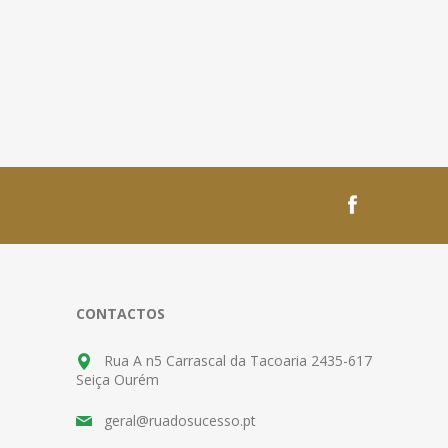
CONTACTOS
Rua A n5 Carrascal da Tacoaria 2435-617
Seiça Ourém
geral@ruadosucesso.pt