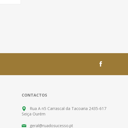
CONTACTOS
Rua A n5 Carrascal da Tacoaria 2435-617
Seiça Ourém
geral@ruadosucesso.pt