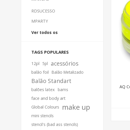
RDSUCESSO
MPARTY
Ver todos os
TAGS POPULARES
acessórios
12pl
5pl
balão foil
Balão Metalizado
Balão Standart
AQ C
balões latex
bams
face and body art
make up
Global Colours
mini stencils
stencil's (bad ass stencils)