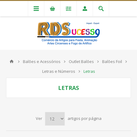
Balões e Acessórios
Outlet Balões
Balões Foil
Letras e Números
Letras
LETRAS
Ver
artigos por página