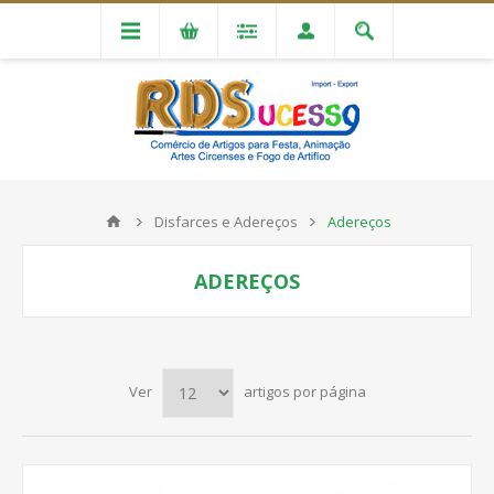
Disfarces e Adereços
Adereços
ADEREÇOS
Ver
artigos por página