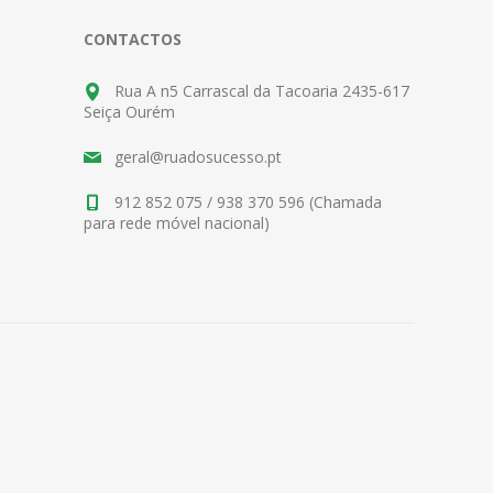
CONTACTOS
Rua A n5 Carrascal da Tacoaria 2435-617
Seiça Ourém
geral@ruadosucesso.pt
912 852 075 / 938 370 596 (Chamada
para rede móvel nacional)