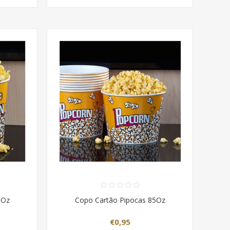
6Oz
Copo Cartão Pipocas 85Oz
€0,95