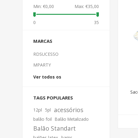
Min:
€0,00
Max:
€35,00
0
35
MARCAS
RDSUCESSO
MPARTY
Ver todos os
Sac
TAGS POPULARES
acessórios
12pl
5pl
balão foil
Balão Metalizado
Balão Standart
balões latex
bams