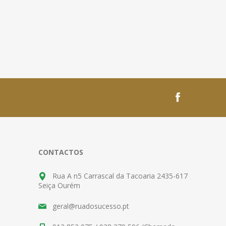
CONTACTOS
Rua A n5 Carrascal da Tacoaria 2435-617
Seiça Ourém
geral@ruadosucesso.pt